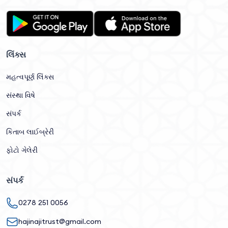
લિંક્સ
મહત્વપૂર્ણ લિંક્સ
સંસ્થા વિષે
સંપર્ક
કિતાબ લાઈબ્રેરી
ફોટો ગેલેરી
સંપર્ક
0278 251 0056
hajinajitrust@gmail.com