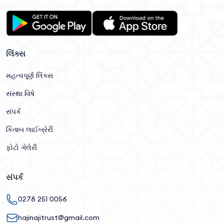
લિંક્સ
મહત્વપૂર્ણ લિંક્સ
સંસ્થા વિષે
સંપર્ક
કિતાબ લાઈબ્રેરી
ફોટો ગેલેરી
સંપર્ક
0278 251 0056
hajinajitrust@gmail.com