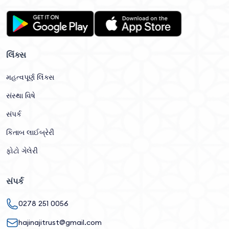
લિંક્સ
મહત્વપૂર્ણ લિંક્સ
સંસ્થા વિષે
સંપર્ક
કિતાબ લાઈબ્રેરી
ફોટો ગેલેરી
સંપર્ક
0278 251 0056
hajinajitrust@gmail.com