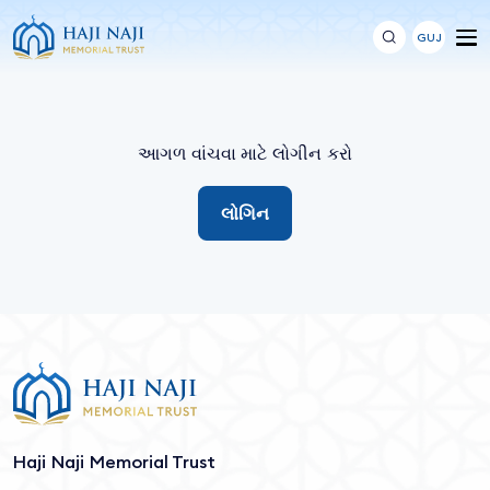
GUJ
આગળ વાંચવા માટે લોગીન કરો
લોગિન
Haji Naji Memorial Trust