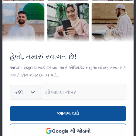
લિંક્સ
મહત્વપૂર્ણ લિંક્સ
હેલો, તમારું સ્વાગત છે!
સંસ્થા વિષે
સંપર્ક
આપણા સમુદાય સાથે જોડાવા અને એપ્લિકેશનનું અન્વેષણ કરવા માટે
તમારો ફોન નંબર દાખલ કરો.
કિતાબ લાઈબ્રેરી
ફોટો ગેલેરી
+91
સંપર્ક
આગળ વધો
0278 251 0056
Google થી જોડાવો
hajinajitrust@gmail.com