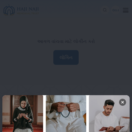
GUJ
આગળ વાંચવા માટે લોગીન કરો
લોગિન
Haji Naji Memorial Trust