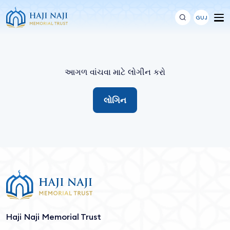
GUJ
આગળ વાંચવા માટે લોગીન કરો
લોગિન
Haji Naji Memorial Trust