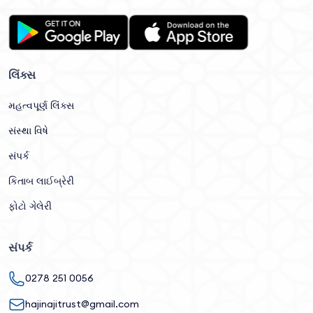
લિંક્સ
મહત્વપૂર્ણ લિંક્સ
સંસ્થા વિષે
સંપર્ક
કિતાબ લાઈબ્રેરી
ફોટો ગેલેરી
સંપર્ક
0278 251 0056
hajinajitrust@gmail.com