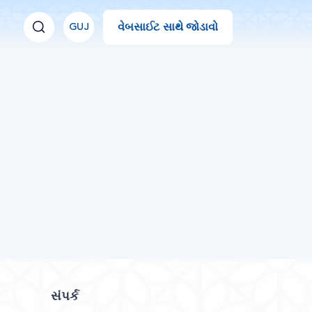
વેબસાઈટ સાથે જોડાવો
GUJ
સંપર્ક