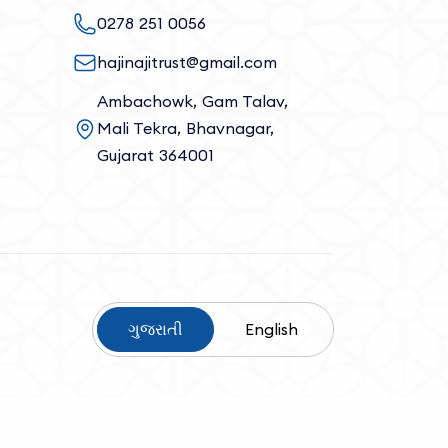
0278 251 0056
hajinajitrust@gmail.com
Ambachowk, Gam Talav,
Mali Tekra, Bhavnagar,
Gujarat 364001
ગુજરાતી
English