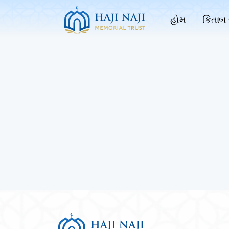
હોમ
કિતાબ 