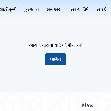
લાઈબ્રેરી
કુરઆન
મસઅલા
સંસ્થા વિષે
સંપર્ક
આગળ વાંચવા માટે લોગીન કરો
લોગિન
લિંક્સ