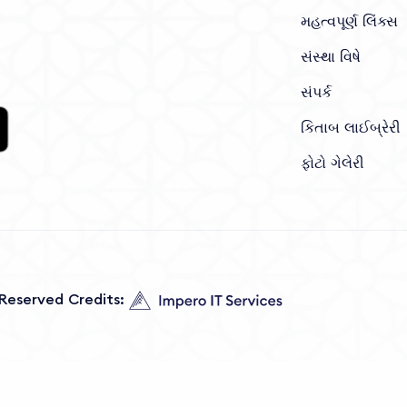
મહત્વપૂર્ણ લિંક્સ
સંસ્થા વિષે
સંપર્ક
કિતાબ લાઈબ્રેરી
ફોટો ગેલેરી
s Reserved Credits: