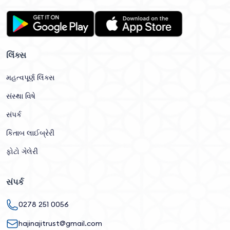
લિંક્સ
મહત્વપૂર્ણ લિંક્સ
સંસ્થા વિષે
સંપર્ક
કિતાબ લાઈબ્રેરી
ફોટો ગેલેરી
સંપર્ક
0278 251 0056
hajinajitrust@gmail.com