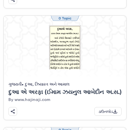
0 Topic
ગુજરાતી
દુઆ, ઝિયારત અને આમાલ
દુઆ એ અરફા (ઈમામ ઝયનુલ આબેદીન અ.સ.)
By www.hajinaji.com
ડાઉનલોડ
0 Topic