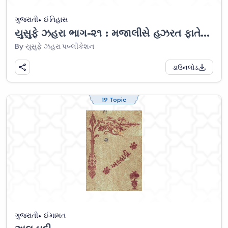
ગુજરાતી
ઈતિહાસ
યુસુફે ઝહરા ભાગ-૨૧ : મજાલીસે હઝરત ફાતેમા ઝહરા સ.અ.
By યુસુફે ઝહરા પબ્લીકેશન
ડાઉનલોડ
19 Topic
ગુજરાતી
ઈમામત