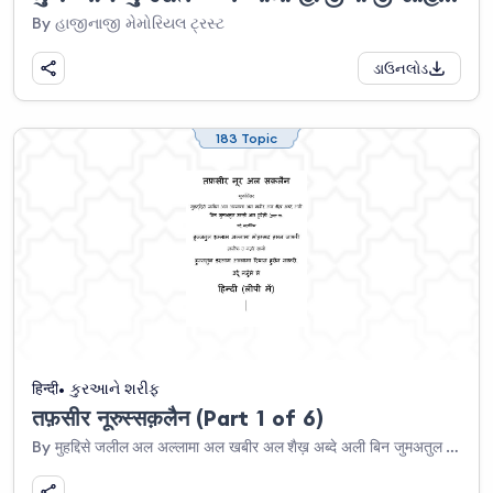
By હાજીનાજી મેમોરિયલ ટ્રસ્ટ
ડાઉનલોડ
183 Topic
हिन्दी
કુરઆને શરીફ
तफ़सीर नूरुस्सक़लैन (Part 1 of 6)
By मुहद्दिसे जलील अल अल्लामा अल खबीर अल शैख़ अब्दे अली बिन जुमअतुल उरूसी अल हुवैज़ी (क़ुदस सि).