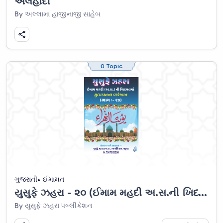
અલહાદી
By અલ્લામા હાજીનાજી સાહેબ
0 Topic
ગુજરાતી
ઈમામત
યુસુફે ઝહરા - ૨૦ (ઈમામ મહદી અ.સ.ની ખિદમતમાં મુલાકાતના વાકેઆ)
By યુસુફે ઝહરા પબ્લીકેશન