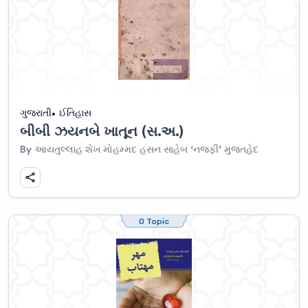
ગુજરાતી
ઈતિહાસ
બીબી ઝયનબે ખાતૂન (સ.અ.)
By આયતુલ્લાહ શેખ મોહમ્મદ હસન સાહેબ ‘નજફી’ મુજતહેદ
0 Topic