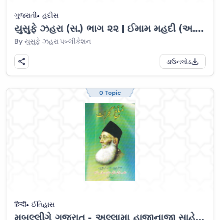
ગુજરાતી
હદીસ
યુસુફે ઝહરા (સ.) ભાગ ૨૨ | ઈમામ મહદી (અ.)ની ખિદમતમાં મજલીસે અઝા
By યુસુફે ઝહરા પબ્લીકેશન
ડાઉનલોડ
0 Topic
हिन्दी
ઈતિહાસ
મુબલ્લીગે ગુજરાત - અલ્લામા હાજીનાજી સાહેબ (ઉર્દુ)