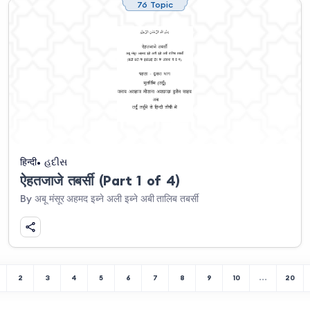
76 Topic
हिन्दी
હદીસ
ऐहतजाजे तबर्सी (Part 1 of 4)
By अबू मंसूर अहमद इब्ने अली इब्ने अबी तालिब तबर्सी
2
3
4
5
6
7
8
9
10
...
20