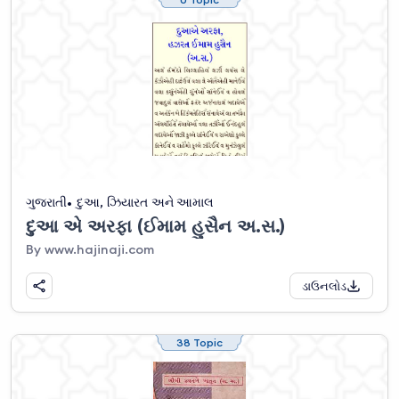
ગુજરાતી
દુઆ, ઝિયારત અને આમાલ
દુઆ એ અરફા (ઈમામ હુસૈન અ.સ.)
By www.hajinaji.com
ડાઉનલોડ
38 Topic