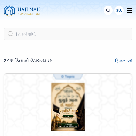
GUJ
249 કિતાબો ઉપલબ્ધ છે
ફિલ્ટર કરો
0 Topic