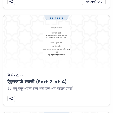
ડાઉનલોડ
56 Topic
हिन्दी
હદીસ
ऐहतजाजे तबर्सी (Part 2 of 4)
By अबू मंसूर अहमद इब्ने अली इब्ने अबी तालिब तबर्सी