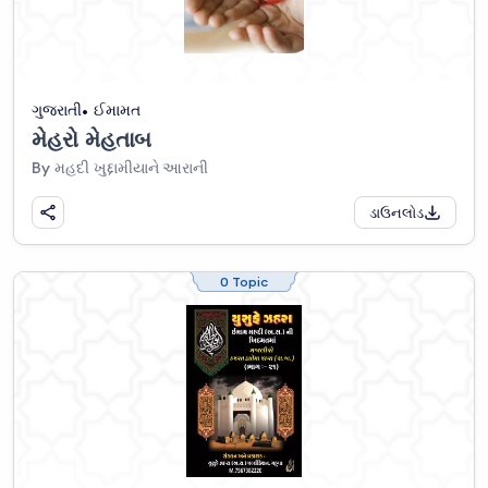
ગુજરાતી
ઈમામત
મેહરો મેહતાબ
By મહદી ખુદ્દામીયાને આરાની
ડાઉનલોડ
0 Topic