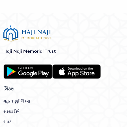
Haji Naji Memorial Trust
લિંક્સ
મહત્વપૂર્ણ લિંક્સ
સંસ્થા વિષે
સંપર્ક