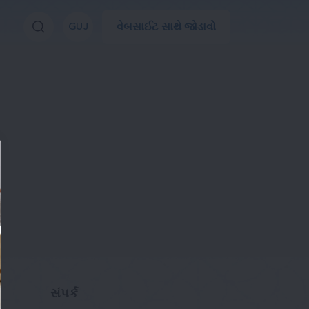
વેબસાઈટ સાથે જોડાવો
GUJ
સંપર્ક