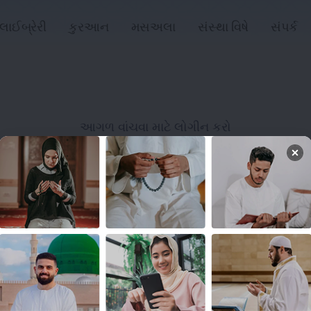
લાઈબ્રેરી
કુરઆન
મસઅલા
સંસ્થા વિષે
સંપર્ક
આગળ વાંચવા માટે લોગીન કરો
લોગિન
લિંક્સ