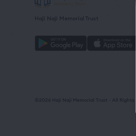
Haji Naji Memorial Trust
©2026 Haji Naji Memorial Trust - All Right