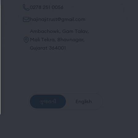
0278 251 0056
hajinajitrust@gmail.com
Ambachowk, Gam Talav,
Mali Tekra, Bhavnagar,
Gujarat 364001
ગુજરાતી
English