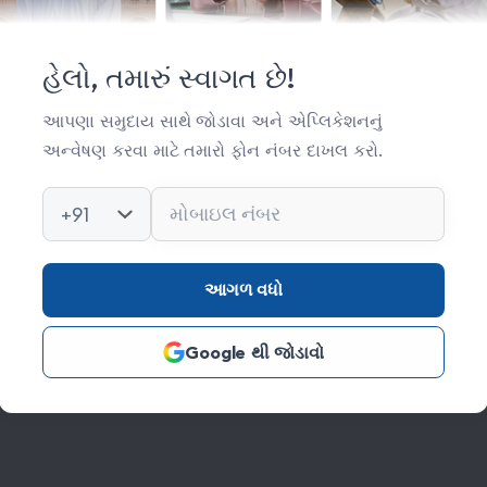
મહત્વપૂર્ણ લિંક્સ
સંસ્થા વિષે
હેલો, તમારું સ્વાગત છે!
સંપર્ક
આપણા સમુદાય સાથે જોડાવા અને એપ્લિકેશનનું
અન્વેષણ કરવા માટે તમારો ફોન નંબર દાખલ કરો.
કિતાબ લાઈબ્રેરી
ફોટો ગેલેરી
+91
આગળ વધો
Google થી જોડાવો
s Reserved Credits: