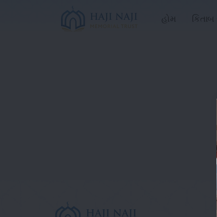
હોમ
કિતાબ 