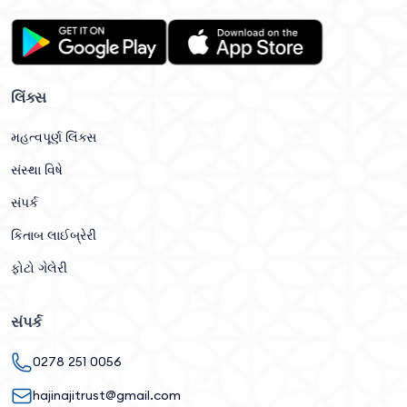
લિંક્સ
મહત્વપૂર્ણ લિંક્સ
સંસ્થા વિષે
સંપર્ક
કિતાબ લાઈબ્રેરી
ફોટો ગેલેરી
સંપર્ક
0278 251 0056
hajinajitrust@gmail.com