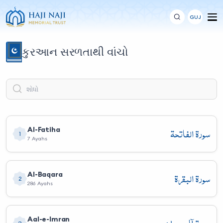
GUJ
કુરઆન સરળતાથી વાંચો
سورة الفاتحة
Al-Fatiha
1
7 Ayahs
سورة البقرة
Al-Baqara
2
286 Ayahs
Aal-e-Imran