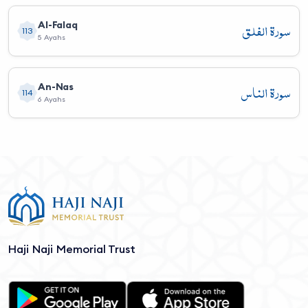
سورة الفلق
Al-Falaq
113
5 Ayahs
سورة الناس
An-Nas
114
6 Ayahs
Haji Naji Memorial Trust