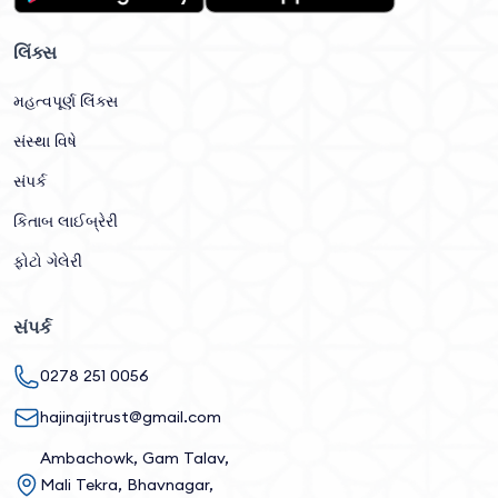
લિંક્સ
મહત્વપૂર્ણ લિંક્સ
સંસ્થા વિષે
સંપર્ક
કિતાબ લાઈબ્રેરી
ફોટો ગેલેરી
સંપર્ક
0278 251 0056
hajinajitrust@gmail.com
Ambachowk, Gam Talav,
Mali Tekra, Bhavnagar,