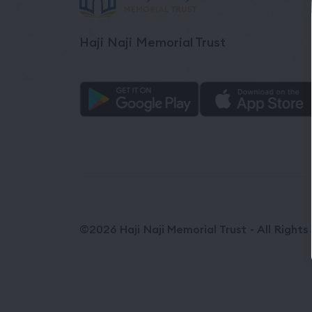
Haji Naji Memorial Trust
©2026 Haji Naji Memorial Trust - All Right