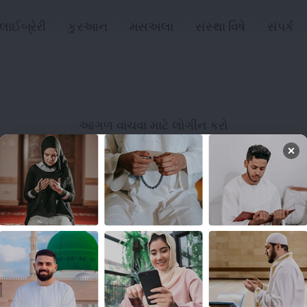
લાઈબ્રેરી
કુરઆન
મસઅલા
સંસ્થા વિષે
સંપર્ક
આગળ વાંચવા માટે લોગીન કરો
લોગિન
લિંક્સ