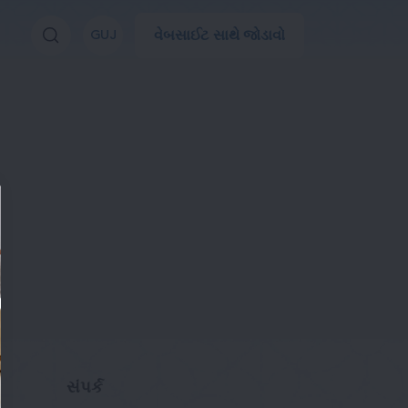
વેબસાઈટ સાથે જોડાવો
GUJ
સંપર્ક