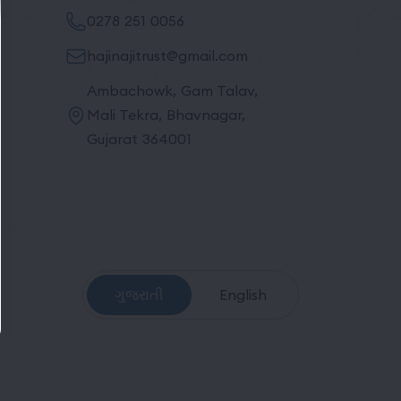
0278 251 0056
hajinajitrust@gmail.com
Ambachowk, Gam Talav,
Mali Tekra, Bhavnagar,
Gujarat 364001
ગુજરાતી
English