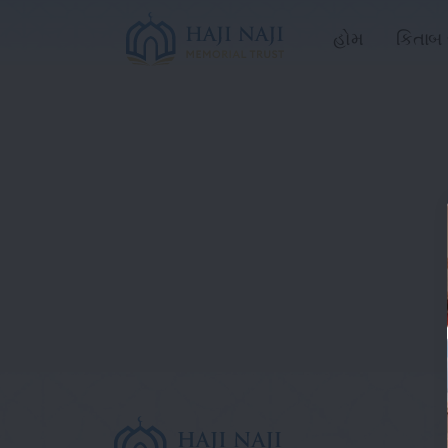
હોમ
કિતાબ 