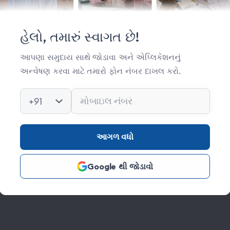
મહત્વપૂર્ણ લિંક્સ
સંસ્થા વિષે
હેલો, તમારું સ્વાગત છે!
સંપર્ક
આપણા સમુદાય સાથે જોડાવા અને એપ્લિકેશનનું
અન્વેષણ કરવા માટે તમારો ફોન નંબર દાખલ કરો.
કિતાબ લાઈબ્રેરી
ફોટો ગેલેરી
+91
આગળ વધો
Google થી જોડાવો
s Reserved Credits: