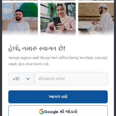
લિંક્સ
મહત્વપૂર્ણ લિંક્સ
હેલો, તમારું સ્વાગત છે!
સંસ્થા વિષે
સંપર્ક
આપણા સમુદાય સાથે જોડાવા અને એપ્લિકેશનનું અન્વેષણ કરવા માટે
તમારો ફોન નંબર દાખલ કરો.
કિતાબ લાઈબ્રેરી
ફોટો ગેલેરી
+91
સંપર્ક
આગળ વધો
0278 251 0056
Google થી જોડાવો
hajinajitrust@gmail.com