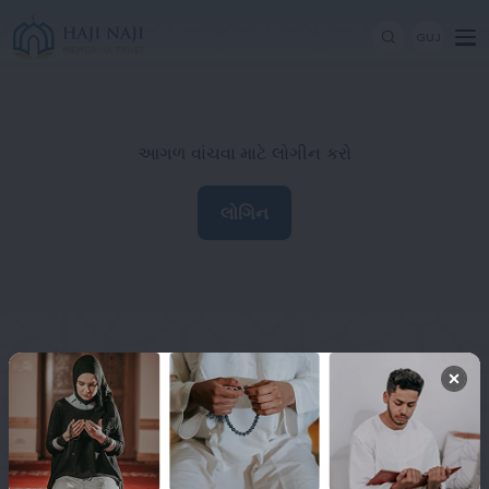
GUJ
આગળ વાંચવા માટે લોગીન કરો
લોગિન
Haji Naji Memorial Trust