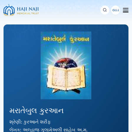
GUJ
મરાતેબુલ કુરઆન
શ્રેણી: કુરઆને શરીફ
લેખક: અલ્હાજ ગુલામેઅલી સાહેબ અ.મ.