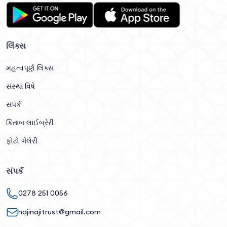
લિંક્સ
મહત્વપૂર્ણ લિંક્સ
સંસ્થા વિષે
સંપર્ક
કિતાબ લાઈબ્રેરી
ફોટો ગેલેરી
સંપર્ક
0278 251 0056
hajinajitrust@gmail.com