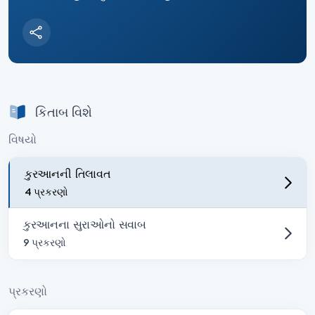
કિતાબ વિશે
વિષયો
કુરઆનની તિલાવત
4 પ્રકરણો
કુરઆનના સુરાઓનો સવાબ
9 પ્રકરણો
પ્રકરણો