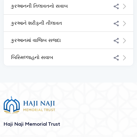
કુરઆનની તિલાવતનો સવાબ
કુરઆને શરીફની તીલાવત
કુરઆનમાં વાજિબ સજદા
બિસ્મિલ્લાહનો સવાબ
Haji Naji Memorial Trust