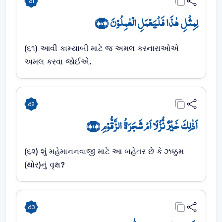
61
لِمِثۡلِ ہٰذَا فَلۡیَعۡمَلِ الۡعٰمِلُوۡنَ ﴿۶۱﴾
(૬૧) આવી કામ્યાબી માટે જ અમલ કરનારાઓએ
અમલ કરવા જોઈએે.
62
اَذٰلِکَ خَیۡرٌ نُّزُلًا اَمۡ شَجَرَۃُ الزَّقُّوۡمِ ﴿۶۲﴾
(૬૨) શું મહેમાનનવાજી માટે આ બહેતર છે કે ઝક્કુમ
(થોર)નું વૃક્ષ?
63