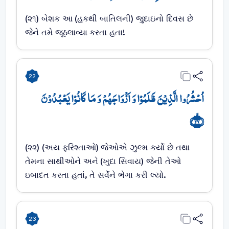
(૨૧) બેશક આ (હકથી બાતિલની) જુદાઇનો દિવસ છે
જેને તમે જૂઠલાવ્યા કરતા હતા!
22
اُحۡشُرُوا الَّذِیۡنَ ظَلَمُوۡا وَ اَزۡوَاجَہُمۡ وَ مَا کَانُوۡا یَعۡبُدُوۡنَ
﴿ۙ۲۲﴾
(૨૨) (અય ફરિશ્તાઓ) જેઓએ ઝુલ્મ કર્યો છે તથા
તેમના સાથીઓને અને (ખુદા સિવાય) જેની તેઓ
ઇબાદત કરતા હતાં, તે સર્વેને ભેગા કરી લ્યો.
23