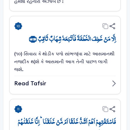
હંમેશા રહેનારો અઝાબ છે :
10
اِلَّا مَنۡ خَطِفَ الۡخَطۡفَۃَ فَاَتۡبَعَہٗ شِہَابٌ ثَاقِبٌ ﴿۱۰﴾
(૧૦) સિવાય કે થોડીક પળો સાંભળ(વા માટે આસમાનથી
નજદીક થ)શે કે આસમાની આગ તેની પાછળ લાગી
જશે.
Read Tafsir
11
فَاسۡتَفۡتِہِمۡ اَہُمۡ اَشَدُّ خَلۡقًا اَمۡ مَّنۡ خَلَقۡنَا ؕ اِنَّا خَلَقۡنٰہُمۡ