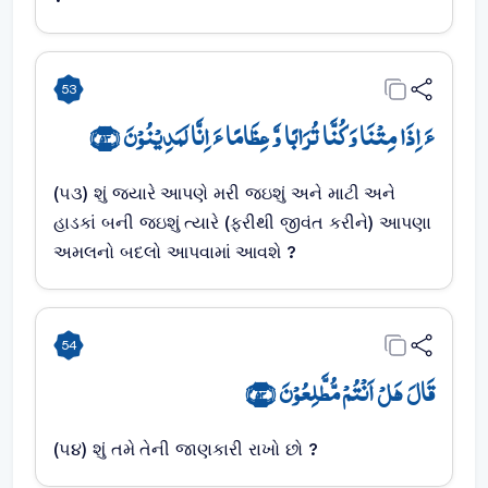
53
ءَ اِذَا مِتۡنَا وَ کُنَّا تُرَابًا وَّ عِظَامًا ءَ اِنَّا لَمَدِیۡنُوۡنَ ﴿۵۳﴾
(૫૩) શું જયારે આપણે મરી જઇશું અને માટી અને
હાડકાં બની જઇશું ત્યારે (ફરીથી જીવંત કરીને) આપણા
અમલનો બદલો આપવામાં આવશે ?
54
قَالَ ہَلۡ اَنۡتُمۡ مُّطَّلِعُوۡنَ ﴿۵۴﴾
(૫૪) શું તમે તેની જાણકારી રાખો છો ?