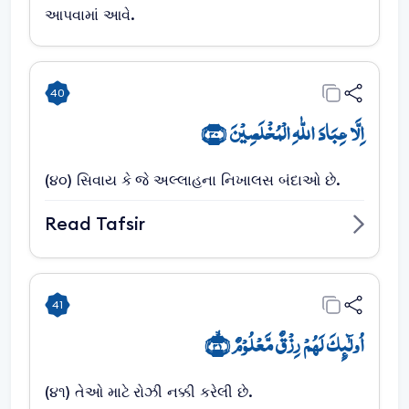
આપવામાં આવે.
40
اِلَّا عِبَادَ اللّٰہِ الۡمُخۡلَصِیۡنَ ﴿۴۰﴾
(૪૦) સિવાય કે જે અલ્લાહના નિખાલસ બંદાઓ છે.
Read Tafsir
41
اُولٰٓئِکَ لَہُمۡ رِزۡقٌ مَّعۡلُوۡمٌ ﴿ۙ۴۱﴾
(૪૧) તેઓ માટે રોઝી નક્કી કરેલી છે.