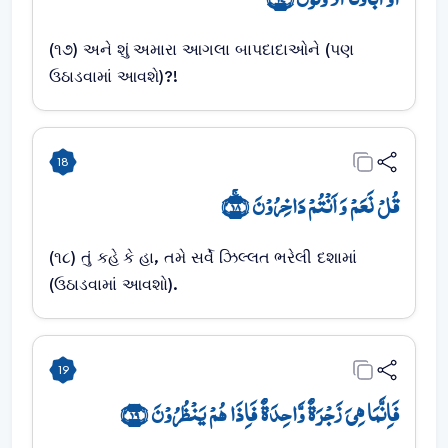
(૧૭) અને શું અમારા આગલા બાપદાદાઓને (પણ
ઉઠાડવામાં આવશે)?!
18
قُلۡ نَعَمۡ وَ اَنۡتُمۡ دَاخِرُوۡنَ ﴿ۚ۱۸﴾
(૧૮) તું કહે કે હા, તમે સર્વે ઝિલ્લત ભરેલી દશામાં
(ઉઠાડવામાં આવશો).
19
فَاِنَّمَا ہِیَ زَجۡرَۃٌ وَّاحِدَۃٌ فَاِذَا ہُمۡ یَنۡظُرُوۡنَ ﴿۱۹﴾