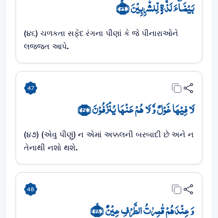
بَیۡضَآءَ لَذَّۃٍ لِّلشّٰرِبِیۡنَ ﴿ۚۖ۴۶﴾
(૪૬) ચળકતા સફેદ રંગના પીણાં કે જે પીનારાઓને
લજ્જત આપે.
47
لَا فِیۡہَا غَوۡلٌ وَّ لَا ہُمۡ عَنۡہَا یُنۡزَفُوۡنَ ﴿۴۷﴾
(૪૭) (એવુ પીણું) ન એમાં અક્કલની બરબાદી છે અને ન
તેનાથી નશો થશે.
48
وَ عِنۡدَہُمۡ قٰصِرٰتُ الطَّرۡفِ عِیۡنٌ ﴿ۙ۴۸﴾