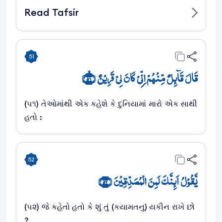
Read Tafsir
51
قَالَ قَآئِلٌ مِّنۡہُمۡ اِنِّیۡ کَانَ لِیۡ قَرِیۡنٌ ﴿ۙ۵۱﴾
(૫૧) તેઓમાંથી એક કહેશે કે દુનિયામાં મારો એક સાથી
હતો :
52
یَّقُوۡلُ اَئِنَّکَ لَمِنَ الۡمُصَدِّقِیۡنَ ﴿۵۲﴾
(૫૨) જે કહેતો હતો કે શું તું (કયામતનુ) યકીન રાખે છો
?