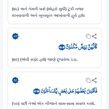
(૪૮) અને તેમની પાસે (શોહરો સુધી) ટૂંકી નજર
રાખવાવાળી અને ખૂબસૂરત આંખોવાળી હૂરો હશે:
49
کَاَنَّہُنَّ بَیۡضٌ مَّکۡنُوۡنٌ ﴿۴۹﴾
(૪૯) (એવી સફેદ હશે) જાણે છુપાવેલા ઇંડા.
50
فَاَقۡبَلَ بَعۡضُہُمۡ عَلٰی بَعۡضٍ یَّتَسَآءَلُوۡنَ ﴿۵۰﴾
(૫૦) પછી તેઓ એક બીજાને સામ-સામા સવાલ કરશે.