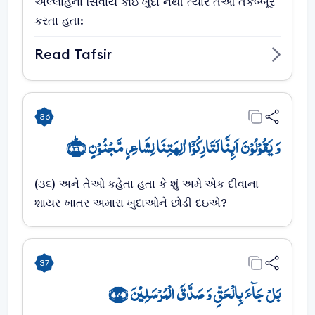
અલ્લાહના સિવાય કોઇ ખુદા નથી ત્યારે તેઓ તકબ્બૂર
કરતા હતા:
Read Tafsir
36
وَ یَقُوۡلُوۡنَ اَئِنَّا لَتَارِکُوۡۤا اٰلِہَتِنَا لِشَاعِرٍ مَّجۡنُوۡنٍ ﴿ؕ۳۶﴾
(૩૬) અને તેઓ કહેતા હતા કે શું અમે એક દીવાના
શાયર ખાતર અમારા ખુદાઓને છોડી દઇએ?
37
بَلۡ جَآءَ بِالۡحَقِّ وَ صَدَّقَ الۡمُرۡسَلِیۡنَ ﴿۳۷﴾