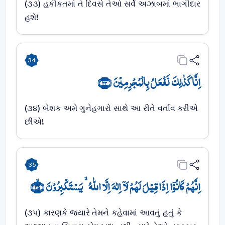
(૩૩) હકીકતમાં તે દિવસે તેઓ સર્વે અઝાબમાં ભાગીદાર
હશે!
34
اِنَّا کَذٰلِکَ نَفۡعَلُ بِالۡمُجۡرِمِیۡنَ ﴿۳۴﴾
(૩૪) બેશક અમે ગુનેહગારો સાથે આ રીતે વર્તાવ કરીએ
છીએ!
35
اِنَّہُمۡ کَانُوۡۤا اِذَا قِیۡلَ لَہُمۡ لَاۤ اِلٰہَ اِلَّا اللّٰہُ ۙ یَسۡتَکۡبِرُوۡنَ ﴿ۙ۳۵﴾
(૩૫) કારણકે જ્યારે તેમને કહેવામાં આવતું હતું કે