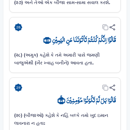
(૨૭) અને તેઓ એક બીજા સામ-સામા સવાલ કરશે.
28
قَالُوۡۤا اِنَّکُمۡ کُنۡتُمۡ تَاۡتُوۡنَنَا عَنِ الۡیَمِیۡنِ ﴿۲۸﴾
(૨૮) (અમુક) કહેશે કે તમે અમારી પાસે જમણી
બાજુએથી (ખૈર ખ્વાહ બનીને) આવતા હતા.
29
قَالُوۡا بَلۡ لَّمۡ تَکُوۡنُوۡا مُؤۡمِنِیۡنَ ﴿ۚ۲۹﴾
(૨૯) (બીજાઓ) કહેશે કે નહિં બલ્કે તમો ખુદ ઇમાન
લાવનારા ન હતા: