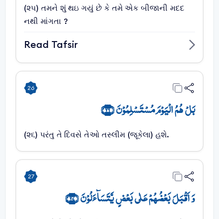
(૨૫) તમને શું થઇ ગયું છે કે તમે એક બીજાની મદદ
નથી માંગતા ?
Read Tafsir
26
بَلۡ ہُمُ الۡیَوۡمَ مُسۡتَسۡلِمُوۡنَ ﴿۲۶﴾
(૨૬) પરંતુ તે દિવસે તેઓ તસ્લીમ (જૂકેલા) હશે.
27
وَ اَقۡبَلَ بَعۡضُہُمۡ عَلٰی بَعۡضٍ یَّتَسَآءَلُوۡنَ ﴿۲۷﴾