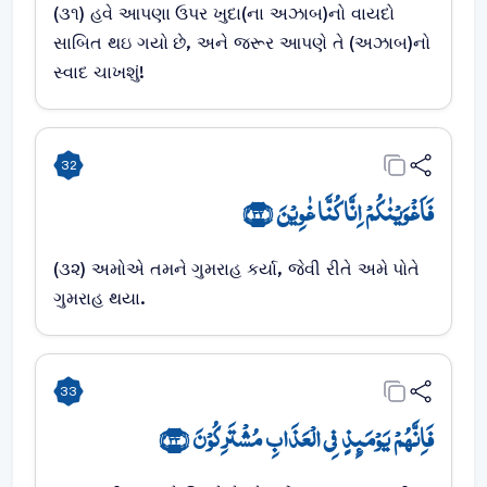
(૩૧) હવે આપણા ઉપર ખુદા(ના અઝાબ)નો વાયદો
સાબિત થઇ ગયો છે, અને જરૂર આપણે તે (અઝાબ)નો
સ્વાદ ચાખશું!
32
فَاَغۡوَیۡنٰکُمۡ اِنَّا کُنَّا غٰوِیۡنَ ﴿۳۲﴾
(૩૨) અમોએ તમને ગુમરાહ કર્યા, જેવી રીતે અમે પોતે
ગુમરાહ થયા.
33
فَاِنَّہُمۡ یَوۡمَئِذٍ فِی الۡعَذَابِ مُشۡتَرِکُوۡنَ ﴿۳۳﴾