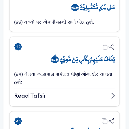
عَلٰی سُرُرٍ مُّتَقٰبِلِیۡنَ ﴿۴۴﴾
(૪૪) તખ્તો પર એકબીજાની સામે બેઠા હશે.
45
یُطَافُ عَلَیۡہِمۡ بِکَاۡسٍ مِّنۡ مَّعِیۡنٍۭ ﴿ۙ۴۵﴾
(૪૫) તેમના આસપાસ પાકીઝા પીણાંઓના દોર ચાલતા
હશે:
Read Tafsir
46