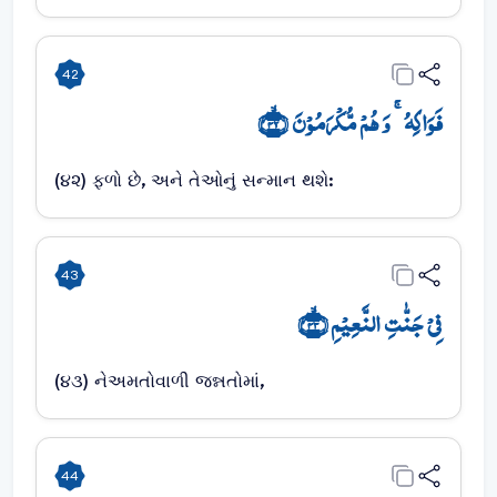
42
فَوَاکِہُ ۚ وَ ہُمۡ مُّکۡرَمُوۡنَ ﴿ۙ۴۲﴾
(૪૨) ફળો છે, અને તેઓનું સન્માન થશે:
43
فِیۡ جَنّٰتِ النَّعِیۡمِ ﴿ۙ۴۳﴾
(૪૩) નેઅમતોવાળી જન્નતોમાં,
44