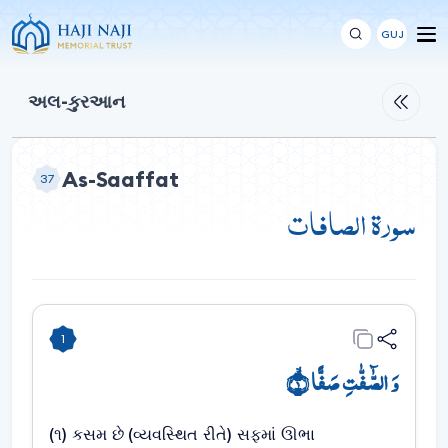
GUJ
અલ-કુરઆન
As-Saaffat
37
سورة الصافات
1
وَ الصّٰٓفّٰتِ صَفًّا ۙ﴿۱﴾
(૧) કસમ છે (વ્યવસ્થિત રીતે) સફમાં ઊભા