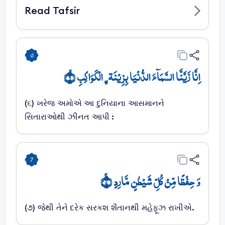
Read Tafsir
6
اِنَّا زَیَّنَّا السَّمَآءَ الدُّنۡیَا بِزِیۡنَۃِۣ الۡکَوَاکِبِ ۙ﴿۶﴾
(૬) ખરેજ અમોએ આ દુનિયાના આસમાનને
સિતારાઓથી ઝીનત આપી :
7
وَ حِفۡظًا مِّنۡ کُلِّ شَیۡطٰنٍ مَّارِدٍ ۚ﴿۷﴾
(૭) જેથી તેને દરેક સરકશ શૈતાનથી મહેફૂઝ રાખીએ.