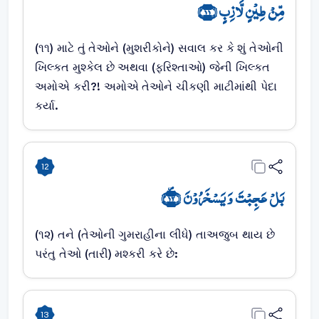
مِّنۡ طِیۡنٍ لَّازِبٍ ﴿۱۱﴾
(૧૧) માટે તું તેઓને (મુશરીકોને) સવાલ કર કે શું તેઓની
ખિલ્કત મુશ્કેલ છે અથવા (ફરિશ્તાઓ) જેની ખિલ્કત
અમોએ કરી?! અમોએ તેઓને ચીકણી માટીમાંથી પેદા
કર્યા.
12
بَلۡ عَجِبۡتَ وَ یَسۡخَرُوۡنَ ﴿۪۱۲﴾
(૧૨) તને (તેઓની ગુમરાહીના લીધે) તાઅજુબ થાય છે
પરંતુ તેઓ (તારી) મશ્કરી કરે છે:
13