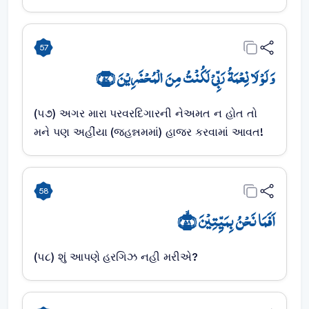
57
وَ لَوۡ لَا نِعۡمَۃُ رَبِّیۡ لَکُنۡتُ مِنَ الۡمُحۡضَرِیۡنَ ﴿۵۷﴾
(૫૭) અગર મારા પરવરદિગારની નેઅમત ન હોત તો
મને પણ અહીંયા (જહન્નમમાં) હાજર કરવામાં આવત!
58
اَفَمَا نَحۡنُ بِمَیِّتِیۡنَ ﴿ۙ۵۸﴾
(૫૮) શું આપણે હરગિઝ નહી મરીએ?