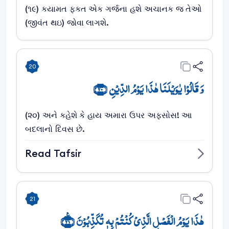
(૧૯) કયામત ફકત એક ગર્જના હશે અચાનક જ તેઓ
(જીવંત થઇ) જોવા લાગશે.
20
وَ قَالُوۡا یٰوَیۡلَنَا ہٰذَا یَوۡمُ الدِّیۡنِ ﴿۲۰﴾
(૨૦) અને કહેશે કે હાય અમારા ઉપર અફસોસ! આ
બદલાનો દિવસ છે.
Read Tafsir
21
ہٰذَا یَوۡمُ الۡفَصۡلِ الَّذِیۡ کُنۡتُمۡ بِہٖ تُکَذِّبُوۡنَ ﴿٪۲۱﴾