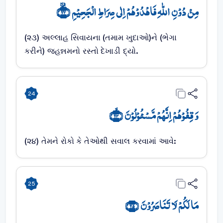
مِنۡ دُوۡنِ اللّٰہِ فَاہۡدُوۡہُمۡ اِلٰی صِرَاطِ الۡجَحِیۡمِ ﴿ٙ۲۳﴾
(૨૩) અલ્લાહ સિવાયના (તમામ ખુદાઓ)ને (ભેગા
કરીને) જહન્નમનો રસ્તો દેખાડી દ્યો.
24
وَ قِفُوۡہُمۡ اِنَّہُمۡ مَّسۡئُوۡلُوۡنَ ﴿ۙ۲۴﴾
(૨૪) તેમને રોકો કે તેઓથી સવાલ કરવામાં આવે:
25
مَا لَکُمۡ لَا تَنَاصَرُوۡنَ ﴿۲۵﴾