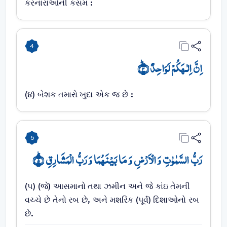
કરનારાઓની કસમ :
4
اِنَّ اِلٰـہَکُمۡ لَوَاحِدٌ ﴿ؕ۴﴾
(૪) બેશક તમારો ખુદા એક જ છે :
5
رَبُّ السَّمٰوٰتِ وَ الۡاَرۡضِ وَ مَا بَیۡنَہُمَا وَ رَبُّ الۡمَشَارِقِ ؕ﴿۵﴾
(૫) (જે) આસમાનો તથા ઝમીન અને જે કાંઇ તેમની
વચ્ચે છે તેનો રબ છે, અને મશરિક (પૂર્વ) દિશાઓનો રબ
છે.