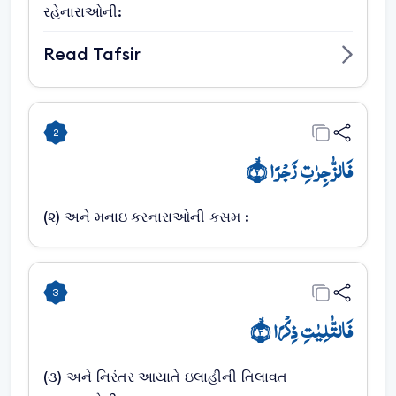
રહેનારાઓની:
Read Tafsir
2
فَالزّٰجِرٰتِ زَجۡرًا ۙ﴿۲﴾
(૨) અને મનાઇ કરનારાઓની કસમ :
3
فَالتّٰلِیٰتِ ذِکۡرًا ۙ﴿۳﴾
(૩) અને નિરંતર આયાતે ઇલાહીની તિલાવત