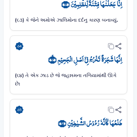
اِنَّا جَعَلۡنٰہَا فِتۡنَۃً لِّلظّٰلِمِیۡنَ ﴿۶۳﴾
(૬૩) કે જેને અમોએ ઝાલિમોના દર્દનુ કારણ બનાવ્યું.
64
اِنَّہَا شَجَرَۃٌ تَخۡرُجُ فِیۡۤ اَصۡلِ الۡجَحِیۡمِ ﴿ۙ۶۴﴾
(૬૪) તે એક ઝાડ છે જે જહન્નમના તળિયામાંથી ઊગે
છે:
65
طَلۡعُہَا کَاَنَّہٗ رُءُوۡسُ الشَّیٰطِیۡنِ ﴿۶۵﴾