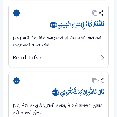
55
فَاطَّلَعَ فَرَاٰہُ فِیۡ سَوَآءِ الۡجَحِیۡمِ ﴿۵۵﴾
(૫૫) પછી તેના વિશે જાણકારી હાંસિલ કરશે અને તેને
જહન્નમની વચ્ચે જોશે.
Read Tafsir
56
قَالَ تَاللّٰہِ اِنۡ کِدۡتَّ لَتُرۡدِیۡنِ ﴿ۙ۵۶﴾
(૫૬) તેણે કહ્યું કે ખુદાની કસમ, તે મને લગભગ હલાક
કરી નાખ્યો હોત.