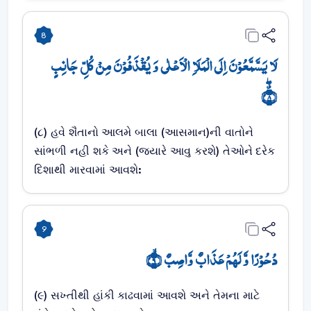
8
لَا یَسَّمَّعُوۡنَ اِلَی الۡمَلَاِ الۡاَعۡلٰی وَ یُقۡذَفُوۡنَ مِنۡ کُلِّ جَانِبٍ
٭ۖ﴿۸﴾
(૮) હવે શૈતાનો આલમે બાલા (આસમાન)ની વાતોને
સાંભળી નહી શકે અને (જ્યારે આવુ કરશે) તેઓને દરેક
દિશાથી મારવામાં આવશે:
9
دُحُوۡرًا وَّ لَہُمۡ عَذَابٌ وَّاصِبٌ ۙ﴿۹﴾
(૯) સખ્તીથી હાંકી કાઢવામાં આવશે અને તેમના માટે