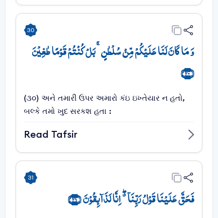
30
وَ مَا کَانَ لَنَا عَلَیۡکُمۡ مِّنۡ سُلۡطٰنٍ ۚ بَلۡ کُنۡتُمۡ قَوۡمًا طٰغِیۡنَ
﴿۳۰﴾
(૩૦) અને તમારી ઉપર અમારો કંઇ ઇખ્તેયાર ન હતો,
બલ્કે તમો ખુદ સરકશ હતા :
Read Tafsir
31
فَحَقَّ عَلَیۡنَا قَوۡلُ رَبِّنَاۤ ٭ۖ اِنَّا لَذَآئِقُوۡنَ ﴿۳۱﴾