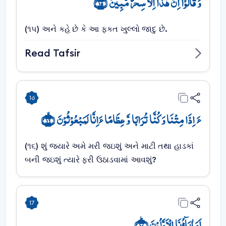
وَ قَالُوۡۤا اِنۡ ہٰذَاۤ اِلَّا سِحۡرٌ مُّبِیۡنٌ ﴿ۚۖ۱۵﴾
(૧૫) અને કહે છે કે આ ફકત ખુલ્લો જાદુ છે.
Read Tafsir
16
ءَ اِذَا مِتۡنَا وَ کُنَّا تُرَابًا وَّ عِظَامًا ءَاِنَّا لَمَبۡعُوۡثُوۡنَ ﴿ۙ۱۶﴾
(૧૬) શું જ્યારે અમે મરી જઇશું અને માટી તથા હાડકાં
બની જઇશું ત્યારે ફરી ઉઠાડવામાં આવશું?
17
اَوَ اٰبَآؤُنَا الۡاَوَّلُوۡنَ ﴿ؕ۱۷﴾