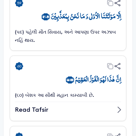
59
اِلَّا مَوۡتَتَنَا الۡاُوۡلٰی وَ مَا نَحۡنُ بِمُعَذَّبِیۡنَ ﴿۵۹﴾
(૫૯) પહેલી મૌત સિવાય, અને આપણા ઉપર અઝાબ
નહિં થાય.
60
اِنَّ ہٰذَا لَہُوَ الۡفَوۡزُ الۡعَظِیۡمُ ﴿۶۰﴾
(૬૦) બેશક આ સૌથી મહાન કામ્યાબી છે.
Read Tafsir