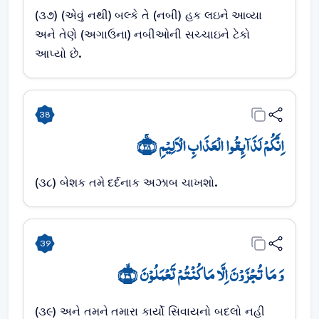
(૩૭) (એવું નથી) બલ્કે તે (નબી) હક લઇને આવ્યા
અને તેણે (અગાઉના) નબીઓની સચ્ચાઇને ટેકો
આપ્યો છે.
38
اِنَّکُمۡ لَذَآئِقُوا الۡعَذَابِ الۡاَلِیۡمِ ﴿ۚ۳۸﴾
(૩૮) બેશક તમે દર્દનાક અઝાબ ચાખશો.
39
وَ مَا تُجۡزَوۡنَ اِلَّا مَا کُنۡتُمۡ تَعۡمَلُوۡنَ ﴿ۙ۳۹﴾
(૩૯) અને તમને તમારા કાર્યો સિવાયનો બદલો નહી