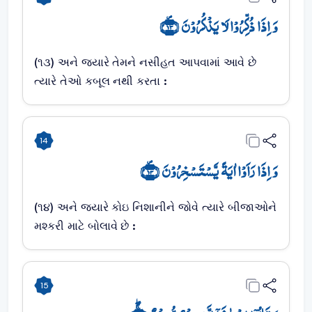
وَ اِذَا ذُکِّرُوۡا لَا یَذۡکُرُوۡنَ ﴿۪۱۳﴾
(૧૩) અને જયારે તેમને નસીહત આપવામાં આવે છે
ત્યારે તેઓ કબૂલ નથી કરતા :
14
وَ اِذَا رَاَوۡا اٰیَۃً یَّسۡتَسۡخِرُوۡنَ ﴿۪۱۴﴾
(૧૪) અને જયારે કોઇ નિશાનીને જોવે ત્યારે બીજાઓને
મશ્કરી માટે બોલાવે છે :
15