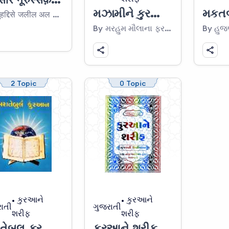
મઝામીને કુરઆન (કુરઆની આયતોનું વિષયવાર વર્ગીકરણ)
By मुहद्दिसे जलील अल अल्लामा अल खबीर अल शैख़ अब्दे अली बिन जुमअतुल उरूसी अल हुवैज़ी (क़ुदस सि).
By મરહુમ મૌલાના ફરમાનઅલી સાહેબ (અ.મ.)
2 Topic
0 Topic
કુરઆને
કુરઆને
ાતી
ગુજરાતી
શરીફ
શરીફ
મરાતેબુલ કુરઆન
કુરઆને શરીફ (ગુજરાતી લીપીયાંતર)