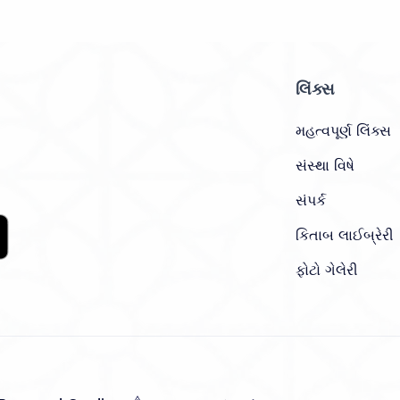
લિંક્સ
મહત્વપૂર્ણ લિંક્સ
સંસ્થા વિષે
સંપર્ક
કિતાબ લાઈબ્રેરી
ફોટો ગેલેરી