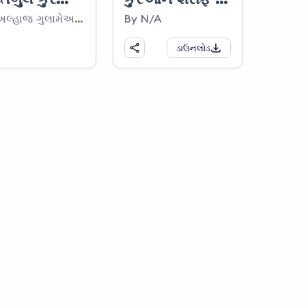
By અલ્હાજ ગુલામેઅલી સાહેબ અ.મ.
By N/A
ડાઉનલોડ