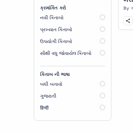
ક્રમાંકિત કરો
નવી કિતાબો
પ્રખ્યાત કિતાબો
ઉપયોગી કિતાબો
સૌથી વધુ જોવાયેલ કિતાબો
કિતાબ ની ભાષા
બધી બતાવો
ગુજરાતી
हिन्दी