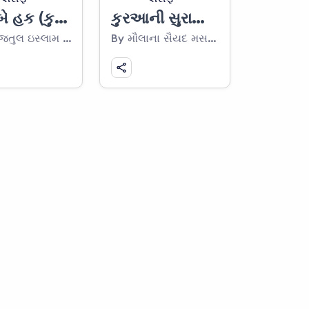
મકતબે હક (કુરઆને શરીફમાં લેશ માત્ર વધઘટ નથી)
કુરઆની સુરાઓનો વિગતવાર પરિચય
By હુજ્જતુલ ઇસ્લામ સય્યદ શરફુદીન મુસવી દા.ઝી.
By મૌલાના સૈયદ મસઉદ અખ્તર રીઝવી