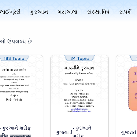
લાઈબ્રેરી
કુરઆન
મસઅલા
સંસ્થા વિષે
સંપર્ક
ાબો ઉપલબ્ધ છે
183 Topic
24 Topic
કુરઆને શરીફ
કુરઆને
ગુજરાતી
ગુજરાત
तफ़सीर नूरुस्सक़लैन (Part 1 of 6)
શરીફ