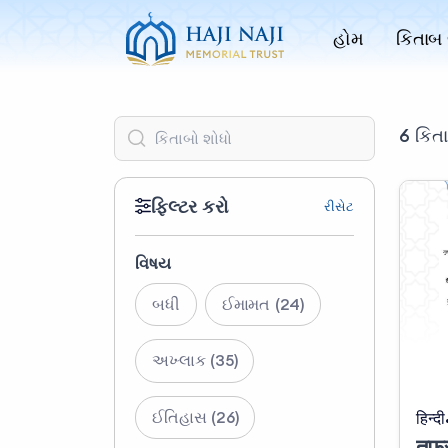
હોમ
કિતાબ 
6 કિત
ફિલ્ટર કરો
રીસેટ
વિષય
બધી
ઈમામત (24)
અખ્લાક (35)
ઈતિહાસ (26)
हिन्दी