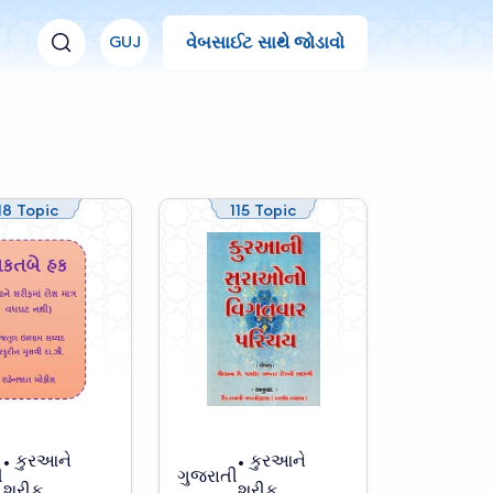
વેબસાઈટ સાથે જોડાવો
GUJ
18 Topic
115 Topic
કુરઆને
કુરઆને
ી
ગુજરાતી
શરીફ
શરીફ