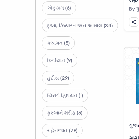
એહકામ (6)
દુઆ, ઝિયારત અને આમાલ (34)
કયામત (5)
દિનીયાત (9)
હદીસ (29)
ચિરાગે હિદાયત (1)
કુરઆને શરીફ (6)
ગુજર
રાહેનજાત (79)